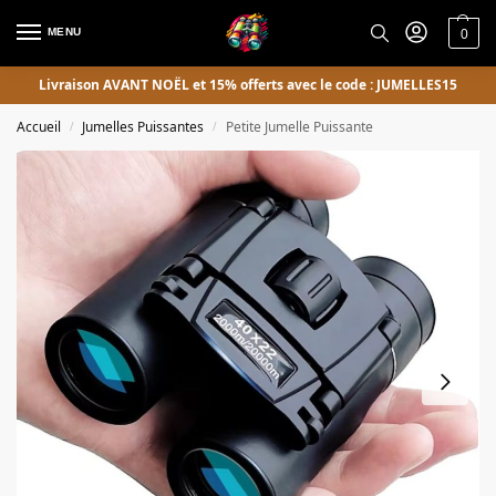
MENU
0
Livraison AVANT NOËL et 15% offerts avec le code : JUMELLES15
Accueil
Jumelles Puissantes
Petite Jumelle Puissante
/
/