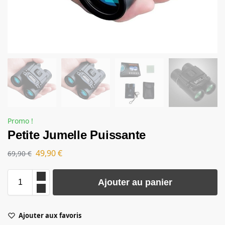
Promo !
Petite Jumelle Puissante
49,90
€
69,90
€
A
Ajouter au panier
l
t
e
Ajouter aux favoris
r